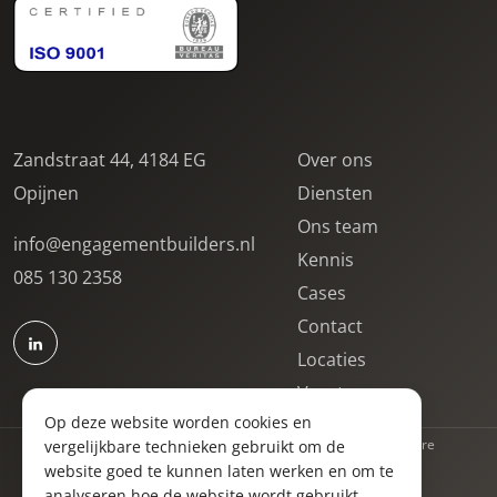
Zandstraat 44, 4184 EG
Over ons
Opijnen
Diensten
Ons team
info@engagementbuilders.nl
Kennis
085 130 2358
Cases
Contact
Locaties
Vacatures
Op deze website worden cookies en
Privacyverklaring
Algemene voorwaarden
Klachtenprocedure
vergelijkbare technieken gebruikt om de
website goed te kunnen laten werken en om te
Website door
analyseren hoe de website wordt gebruikt.