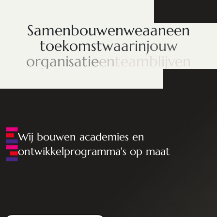
Samen
bouwen
we
aan
een
toekomst
waarin
jouw
organisatie
en
team
blijven
groeien
Wij bouwen academies en
ontwikkelprogramma's op maat