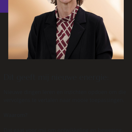
Dit geeft mij nieuwe energie:
Nieuwe dingen leren en inzichten opdoen om die
vervolgens te vertalen naar mooie toepassingen.
Waarom?
Dat gaat voor mij om ontwikkeling en beweging.