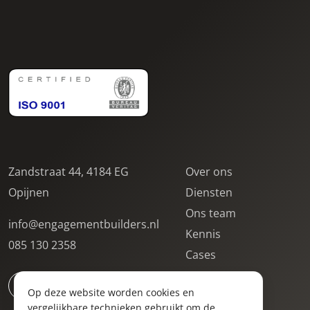
Zandstraat 44, 4184 EG
Over ons
Opijnen
Diensten
Ons team
info@engagementbuilders.nl
Kennis
085 130 2358
Cases
Contact
Op deze website worden cookies en
Locaties
vergelijkbare technieken gebruikt om de